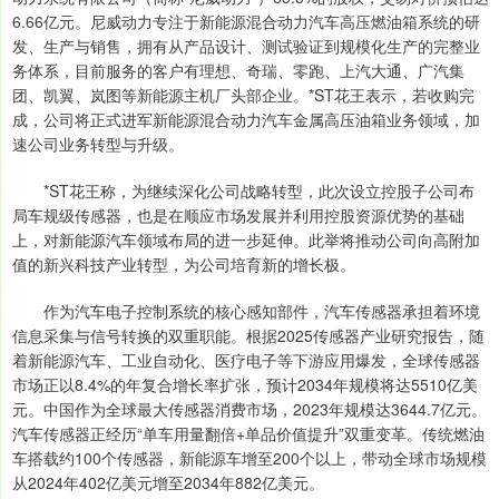
6.66亿元。尼威动力专注于新能源混合动力汽车高压燃油箱系统的研
发、生产与销售，拥有从产品设计、测试验证到规模化生产的完整业
务体系，目前服务的客户有理想、奇瑞、零跑、上汽大通、广汽集
团、凯翼、岚图等新能源主机厂头部企业。*ST花王表示，若收购完
成，公司将正式进军新能源混合动力汽车金属高压油箱业务领域，加
速公司业务转型与升级。
*ST花王称，为继续深化公司战略转型，此次设立控股子公司布
局车规级传感器，也是在顺应市场发展并利用控股资源优势的基础
上，对新能源汽车领域布局的进一步延伸。此举将推动公司向高附加
值的新兴科技产业转型，为公司培育新的增长极。
作为汽车电子控制系统的核心感知部件，汽车传感器承担着环境
信息采集与信号转换的双重职能。根据2025传感器产业研究报告，随
着新能源汽车、工业自动化、医疗电子等下游应用爆发，全球传感器
市场正以8.4%的年复合增长率扩张，预计2034年规模将达5510亿美
元。中国作为全球最大传感器消费市场，2023年规模达3644.7亿元。
汽车传感器正经历“单车用量翻倍+单品价值提升”双重变革。传统燃油
车搭载约100个传感器，新能源车增至200个以上，带动全球市场规模
从2024年402亿美元增至2034年882亿美元。