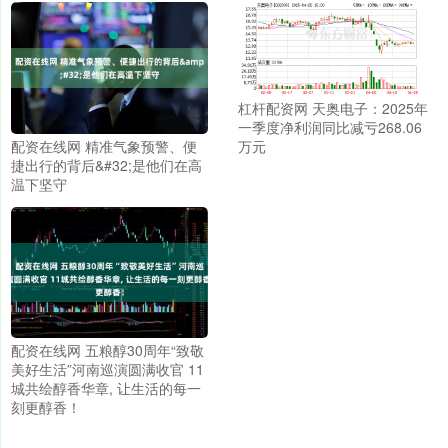
杠杆配资网 天奥电子：2025年
一季度净利润同比减亏268.06
配资在线网 精准气象预警、便
万元
捷出行的背后&#32;是他们在高
温下坚守
配资在线网 五粮醇30周年“致敬
美好生活”河南巡演圆满收官 11
城共绘醇香华章, 让生活的每一
刻更醇香！