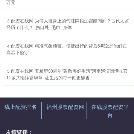
万元
​配资在线网 为何太监身上的气味隔很远都能闻到？古代太监
3
经历了什么？_伤口处_毛巾_身体
​配资在线网 精准气象预警、便捷出行的背后&#32;是他们在
4
高温下坚守
​配资在线网 五粮醇30周年“致敬美好生活”河南巡演圆满收官
5
11城共绘醇香华章, 让生活的每一刻更醇香！
线上配资排名
福州股票配资网
在线股票配资平
台
友情链接：