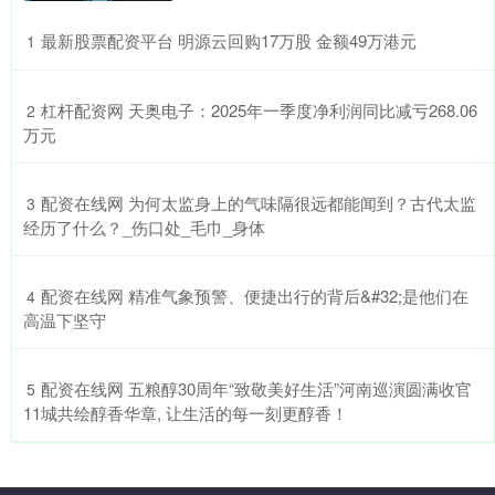
​最新股票配资平台 明源云回购17万股 金额49万港元
1
​杠杆配资网 天奥电子：2025年一季度净利润同比减亏268.06
2
万元
​配资在线网 为何太监身上的气味隔很远都能闻到？古代太监
3
经历了什么？_伤口处_毛巾_身体
​配资在线网 精准气象预警、便捷出行的背后&#32;是他们在
4
高温下坚守
​配资在线网 五粮醇30周年“致敬美好生活”河南巡演圆满收官
5
11城共绘醇香华章, 让生活的每一刻更醇香！